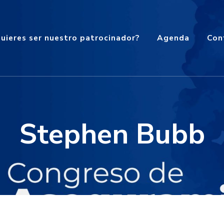
uieres ser nuestro patrocinador?
Agenda
Con
Stephen Bubb