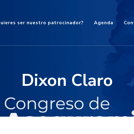
uieres ser nuestro patrocinador?
Agenda
Con
Dixon Claro